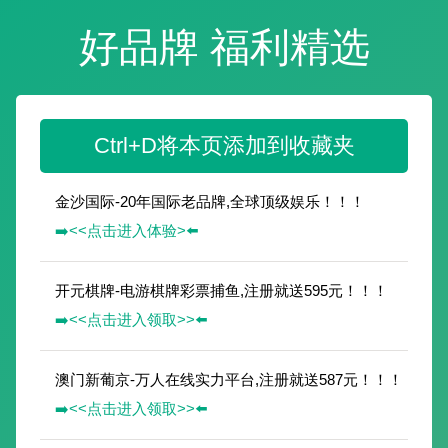
好品牌 福利精选
Ctrl+D将本页添加到收藏夹
金沙国际-20年国际老品牌,全球顶级娱乐！！！
➡️<<点击进入体验>⬅️
开元棋牌-电游棋牌彩票捕鱼,注册就送595元！！！
➡️<<点击进入领取>>⬅️
澳门新葡京-万人在线实力平台,注册就送587元！！！
➡️<<点击进入领取>>⬅️