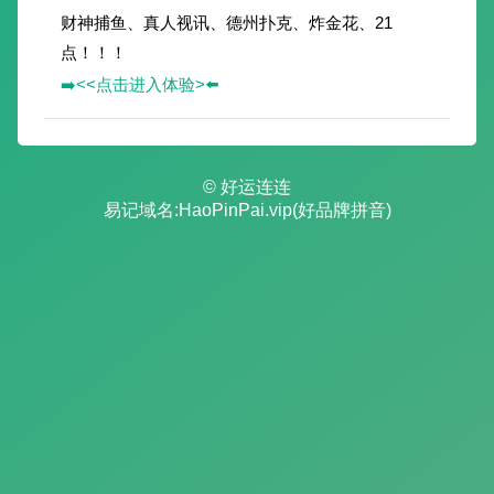
财神捕鱼、真人视讯、德州扑克、炸金花、21
点！！！
➡️<<点击进入体验>⬅️
© 好运连连
易记域名:HaoPinPai.vip(好品牌拼音)